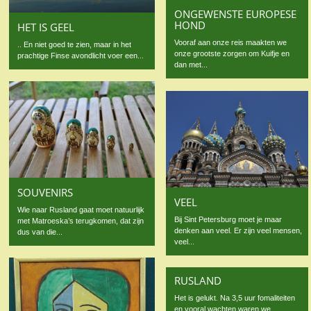
ONGEWENSTE EUROPESE
HOND
HET IS GEEL
Vooraf aan onze reis maakten we
.. En niet goed te zien, maar in het
onze grootste zorgen om Kuifje en
prachtige Finse avondlicht voer een...
dan met...
SOUVENIRS
VEEL
Wie naar Rusland gaat moet natuurlijk
Bij Sint Petersburg moet je maar
met Matroeska’s terugkomen, dat zijn
denken aan veel. Er zijn veel mensen,
dus van die...
veel...
RUSLAND
Het is gelukt. Na 3,5 uur fomaliteiten
en vooral wachten waren we