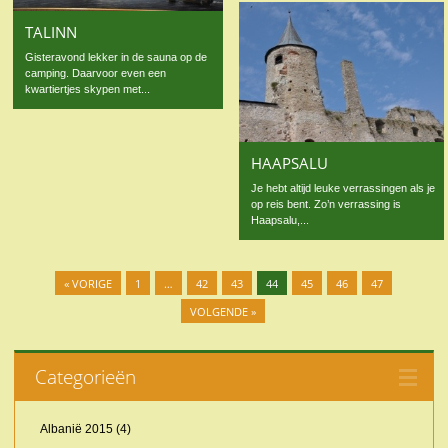
TALINN
Gisteravond lekker in de sauna op de
camping. Daarvoor even een
kwartiertjes skypen met...
HAAPSALU
Je hebt altijd leuke verrassingen als je
op reis bent. Zo’n verrassing is
Haapsalu,...
« VORIGE
1
…
42
43
44
45
46
47
VOLGENDE »
Categorieën
Albanië 2015
(4)