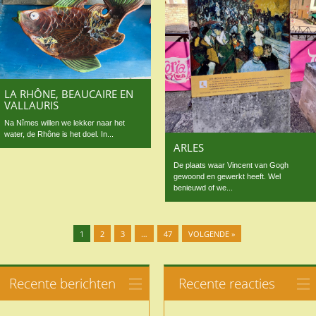
LA RHÔNE, BEAUCAIRE EN
VALLAURIS
Na Nîmes willen we lekker naar het
water, de Rhône is het doel. In...
ARLES
De plaats waar Vincent van Gogh
gewoond en gewerkt heeft. Wel
benieuwd of we...
1
2
3
…
47
VOLGENDE »
Recente berichten
Recente reacties