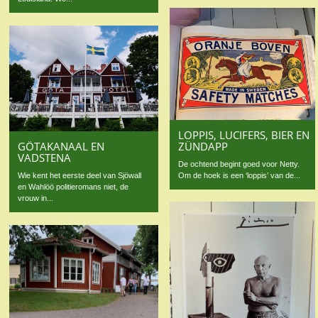
LOPPIS, LUCIFERS, BIER EN
ZÜNDAPP
GÖTAKANAAL EN
VADSTENA
De ochtend begint goed voor Netty.
Om de hoek is een ‘loppis’ van de...
Wie kent het eerste deel van Sjöwall
en Wahlöö politieromans niet, de
vrouw in...