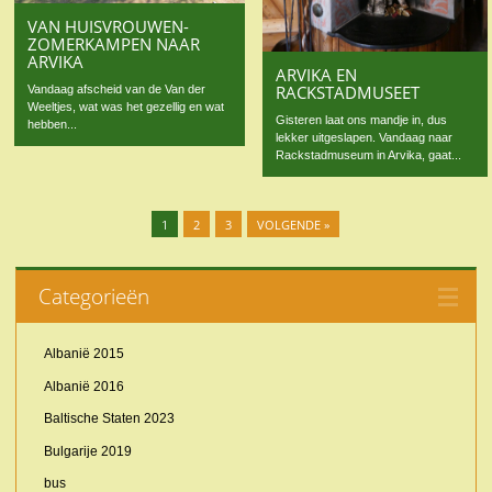
VAN HUISVROUWEN-
ZOMERKAMPEN NAAR
ARVIKA
ARVIKA EN
RACKSTADMUSEET
Vandaag afscheid van de Van der
Weeltjes, wat was het gezellig en wat
Gisteren laat ons mandje in, dus
hebben...
lekker uitgeslapen. Vandaag naar
Rackstadmuseum in Arvika, gaat...
1
2
3
VOLGENDE »
Categorieën
Albanië 2015
Albanië 2016
Baltische Staten 2023
Bulgarije 2019
bus