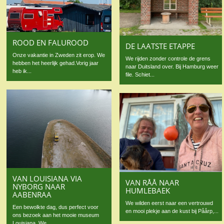
ROOD EN FALUROOD
DE LAATSTE ETAPPE
Onze vakantie in Zweden zit erop. We
We rijden zonder controle de grens
hebben het heerlijk gehad.Vorig jaar
naar Duitsland over. Bij Hamburg weer
heb ik...
file. Schiet...
VAN LOUISIANA VIA
VAN RÅÅ NAAR
NYBORG NAAR
HUMLEBAEK
AABENRAA
We wilden eerst naar een vertrouwd
Een bewolkte dag, dus perfect voor
en mooi plekje aan de kust bij Påårp,...
ons bezoek aan het mooie museum
Louisiana. We...