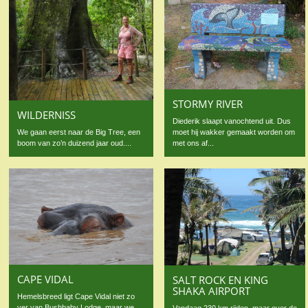
STORMY RIVER
WILDERNISS
Diederik slaapt vanochtend uit. Dus
moet hij wakker gemaakt worden om
We gaan eerst naar de Big Tree, een
met ons af...
boom van zo’n duizend jaar oud....
CAPE VIDAL
SALT ROCK EN KING
SHAKA AIRPORT
Hemelsbreed ligt Cape Vidal niet zo
ver van Bushbaby Lodge, maar we
Vandaag 230 km rijden, maar over de