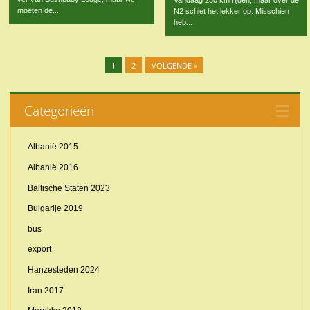
moeten de...
N2 schiet het lekker op. Misschien
heb...
1
2
VOLGENDE »
Categorieën
Albanië 2015
Albanië 2016
Baltische Staten 2023
Bulgarije 2019
bus
export
Hanzesteden 2024
Iran 2017