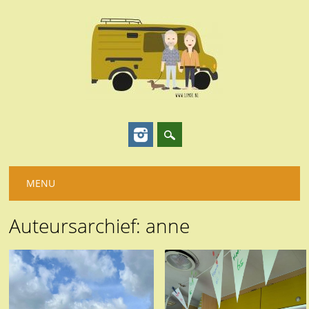
Hoofdmenu
Spring
MENU
naar
inhoud
Auteursarchief:
anne