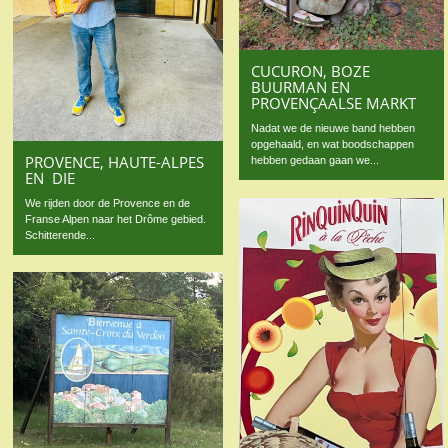
CUCURON, BOZE
BUURMAN EN
PROVENÇAALSE MARKT
Nadat we de nieuwe band hebben
opgehaald, en wat boodschappen
PROVENCE, HAUTE-ALPES
hebben gedaan gaan we...
EN DIE
We rijden door de Provence en de
Franse Alpen naar het Drôme gebied.
Schitterende...