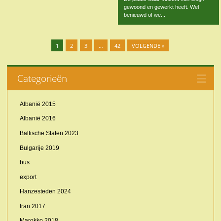
gewoond en gewerkt heeft. Wel
benieuwd of we...
1
2
3
…
42
VOLGENDE »
Categorieën
Albanië 2015
Albanië 2016
Baltische Staten 2023
Bulgarije 2019
bus
export
Hanzesteden 2024
Iran 2017
Marokko 2018