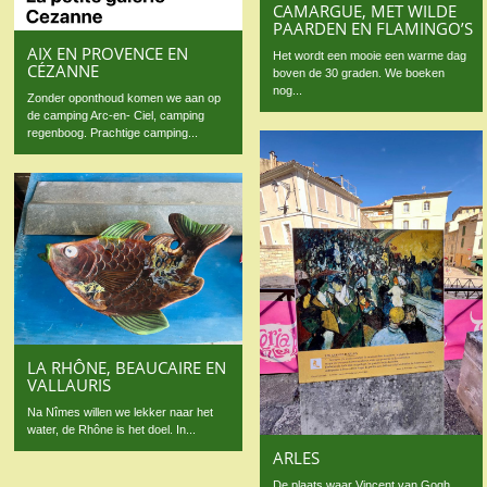
CAMARGUE, MET WILDE
PAARDEN EN FLAMINGO’S
AIX EN PROVENCE EN
Het wordt een mooie een warme dag
CÉZANNE
boven de 30 graden. We boeken
nog...
Zonder oponthoud komen we aan op
de camping Arc-en- Ciel, camping
regenboog. Prachtige camping...
LA RHÔNE, BEAUCAIRE EN
VALLAURIS
Na Nîmes willen we lekker naar het
water, de Rhône is het doel. In...
ARLES
De plaats waar Vincent van Gogh