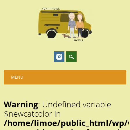
Hoofdmenu
Spring
MENU
naar
inhoud
Warning
: Undefined variable
$newcatcolor in
/home/limoe/public_html/wp/