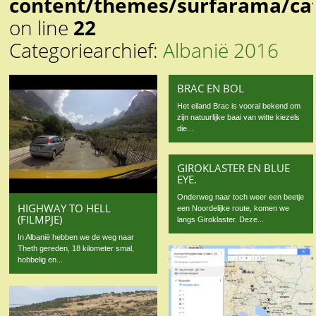
content/themes/surfarama/ca
on line
22
Categoriearchief:
Albanië 2016
BRAC EN BOL
Het eiland Brac is vooral bekend om
zijn natuurlijke baai van witte kiezels
die...
GIROKLASTER EN BLUE
EYE.
Onderweg naar toch weer een beetje
HIGHWAY TO HELL
een Noordelijke route, komen we
(FILMPJE)
langs Giroklaster. Deze...
In Albanië hebben we de weg naar
Theth gereden, 18 kilometer smal,
hobbelig en...