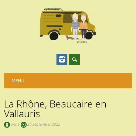
Hoofdmenu
Spring
MENU
naar
inhoud
La Rhône, Beaucaire en
Vallauris
anne
26 september 2025