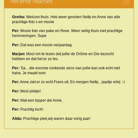
Recente reacties
Gretha:
Welcom thuis .Heb weer genoten Netty en Anne van alle
prachtige foto s en mooie
Per:
Mooie foto van pake en Reve. Weer veilig thuis met prachtige
herinneringen. Supe
Per:
Dat was een mooie verjaardag.
Marjan:
Mooi om te lezen dat jullie de Drôme en Die bezocht
hebben en dat het er zo leu
Per:
Tja... die enorme ronkende airco van jullie kan ook echt niet
haha. Je maakt som
Per:
Anne ziet er zo echt Frans uit. En morgen Netty... jaartje erbij :-)
Per:
Mooi plekje!
Per:
Wat een topper die Anne.
Per:
Prachtig toch!
Alida:
Prachtige plek,wij waren daar vorig jaar!