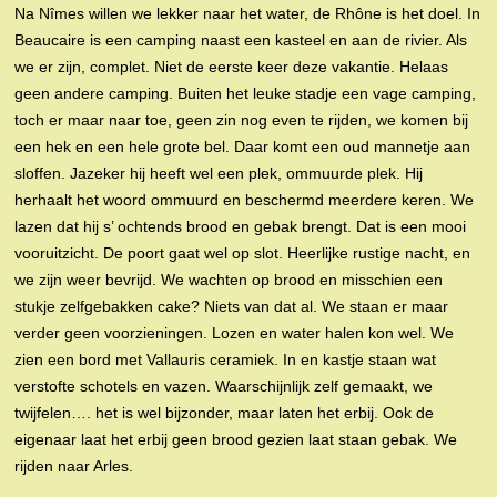
Na Nîmes willen we lekker naar het water, de Rhône is het doel. In
Beaucaire is een camping naast een kasteel en aan de rivier. Als
we er zijn, complet. Niet de eerste keer deze vakantie. Helaas
geen andere camping. Buiten het leuke stadje een vage camping,
toch er maar naar toe, geen zin nog even te rijden, we komen bij
een hek en een hele grote bel. Daar komt een oud mannetje aan
sloffen. Jazeker hij heeft wel een plek, ommuurde plek. Hij
herhaalt het woord ommuurd en beschermd meerdere keren. We
lazen dat hij s’ ochtends brood en gebak brengt. Dat is een mooi
vooruitzicht. De poort gaat wel op slot. Heerlijke rustige nacht, en
we zijn weer bevrijd. We wachten op brood en misschien een
stukje zelfgebakken cake? Niets van dat al. We staan er maar
verder geen voorzieningen. Lozen en water halen kon wel. We
zien een bord met Vallauris ceramiek. In en kastje staan wat
verstofte schotels en vazen. Waarschijnlijk zelf gemaakt, we
twijfelen…. het is wel bijzonder, maar laten het erbij. Ook de
eigenaar laat het erbij geen brood gezien laat staan gebak. We
rijden naar Arles.