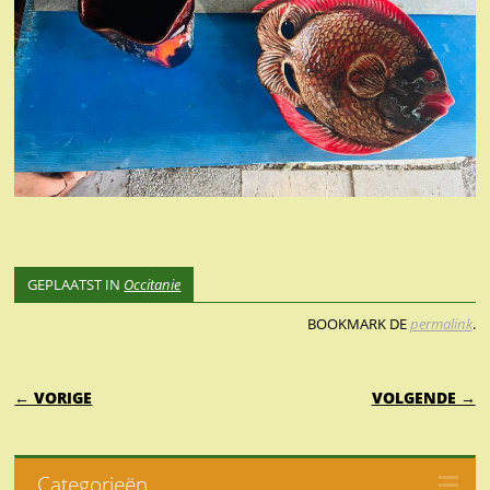
GEPLAATST IN
Occitanie
BOOKMARK DE
permalink
.
BERICHTNAVIGATIE
← VORIGE
VOLGENDE →
Categorieën