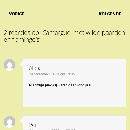
BERICHTNAVIGATIE
← VORIGE
VOLGENDE →
2 reacties op “Camargue, met wilde paarden
en flamingo’s”
Alida
28 september 2025 om 18:05
Prachtige plek,wij waren daar vorig jaar!
Per