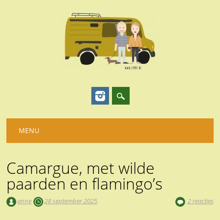
Hoofdmenu
Spring
MENU
naar
inhoud
Camargue, met wilde
paarden en flamingo’s
anne
28 september 2025
2 reacties