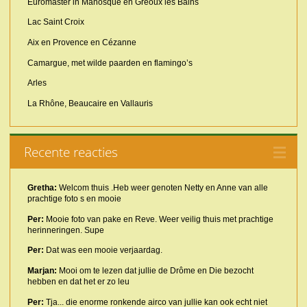
Euromaster in Manosque en Gréoux les Bains
Lac Saint Croix
Aix en Provence en Cézanne
Camargue, met wilde paarden en flamingo’s
Arles
La Rhône, Beaucaire en Vallauris
Recente reacties
Gretha:
Welcom thuis .Heb weer genoten Netty en Anne van alle
prachtige foto s en mooie
Per:
Mooie foto van pake en Reve. Weer veilig thuis met prachtige
herinneringen. Supe
Per:
Dat was een mooie verjaardag.
Marjan:
Mooi om te lezen dat jullie de Drôme en Die bezocht
hebben en dat het er zo leu
Per:
Tja... die enorme ronkende airco van jullie kan ook echt niet