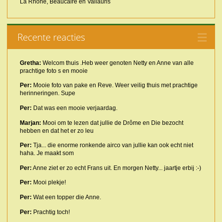
La Rhône, Beaucaire en Vallauris
Recente reacties
Gretha:
Welcom thuis .Heb weer genoten Netty en Anne van alle
prachtige foto s en mooie
Per:
Mooie foto van pake en Reve. Weer veilig thuis met prachtige
herinneringen. Supe
Per:
Dat was een mooie verjaardag.
Marjan:
Mooi om te lezen dat jullie de Drôme en Die bezocht
hebben en dat het er zo leu
Per:
Tja... die enorme ronkende airco van jullie kan ook echt niet
haha. Je maakt som
Per:
Anne ziet er zo echt Frans uit. En morgen Netty... jaartje erbij :-)
Per:
Mooi plekje!
Per:
Wat een topper die Anne.
Per:
Prachtig toch!