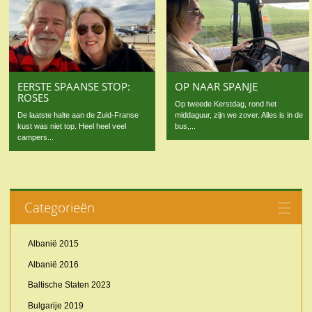
EERSTE SPAANSE STOP:
OP NAAR SPANJE
ROSES
Op tweede Kerstdag, rond het
De laatste halte aan de Zuid-Franse
middaguur, zijn we zover. Alles is in de
kust was niet top. Heel heel veel
bus,...
campers...
Categorieën
Albanië 2015
Albanië 2016
Baltische Staten 2023
Bulgarije 2019