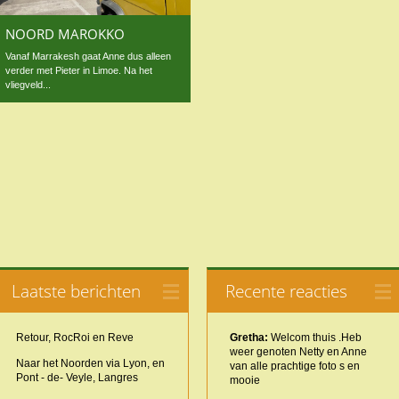
NOORD MAROKKO
Vanaf Marrakesh gaat Anne dus alleen
verder met Pieter in Limoe. Na het
vliegveld...
Laatste berichten
Recente reacties
Retour, RocRoi en Reve
Gretha:
Welcom thuis .Heb
weer genoten Netty en Anne
Naar het Noorden via Lyon, en
van alle prachtige foto s en
Pont - de- Veyle, Langres
mooie