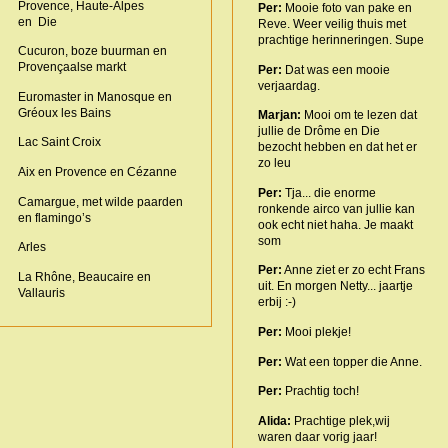
Provence, Haute-Alpes
Per:
Mooie foto van pake en
en Die
Reve. Weer veilig thuis met
prachtige herinneringen. Supe
Cucuron, boze buurman en
Provençaalse markt
Per:
Dat was een mooie
verjaardag.
Euromaster in Manosque en
Gréoux les Bains
Marjan:
Mooi om te lezen dat
jullie de Drôme en Die
Lac Saint Croix
bezocht hebben en dat het er
zo leu
Aix en Provence en Cézanne
Per:
Tja... die enorme
Camargue, met wilde paarden
ronkende airco van jullie kan
en flamingo’s
ook echt niet haha. Je maakt
som
Arles
Per:
Anne ziet er zo echt Frans
La Rhône, Beaucaire en
uit. En morgen Netty... jaartje
Vallauris
erbij :-)
Per:
Mooi plekje!
Per:
Wat een topper die Anne.
Per:
Prachtig toch!
Alida:
Prachtige plek,wij
waren daar vorig jaar!