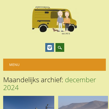
Hoofdmenu
Spring
MENU
naar
inhoud
Maandelijks archief:
december
2024