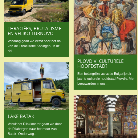
THRACIËRS, BRUTALISME
EN VELIKO TURNOVO
Vandaag gaan we eerst naar het dal
van de Thracische Koningen. In dit
dal...
PLOVDIV, CULTURELE
HOOFDSTAD?
Een belangrijke attractie Bulgarije dit
jaar is culturele hoofdstad Plovdiv. Met
Leeuwarden in ons...
LAKE BATAK
Vanuit het Rilaklooster gaan we door
de Rilabergen naar het meer van
Batak. Onderweg...