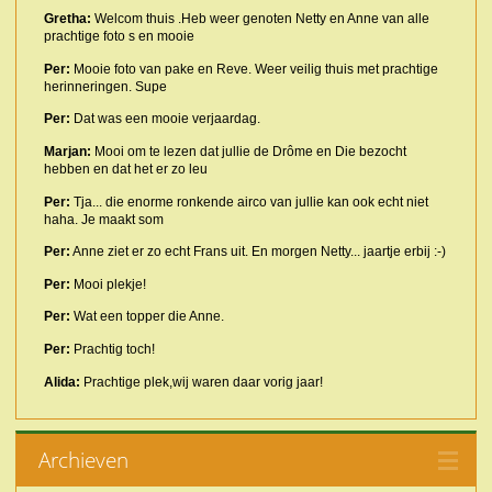
Gretha:
Welcom thuis .Heb weer genoten Netty en Anne van alle
prachtige foto s en mooie
Per:
Mooie foto van pake en Reve. Weer veilig thuis met prachtige
herinneringen. Supe
Per:
Dat was een mooie verjaardag.
Marjan:
Mooi om te lezen dat jullie de Drôme en Die bezocht
hebben en dat het er zo leu
Per:
Tja... die enorme ronkende airco van jullie kan ook echt niet
haha. Je maakt som
Per:
Anne ziet er zo echt Frans uit. En morgen Netty... jaartje erbij :-)
Per:
Mooi plekje!
Per:
Wat een topper die Anne.
Per:
Prachtig toch!
Alida:
Prachtige plek,wij waren daar vorig jaar!
Archieven