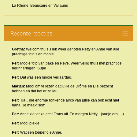
La Rhône, Beaucaire en Vallauris
Recente reacties
Gretha:
Welcom thuis .Heb weer genoten Netty en Anne van alle
prachtige foto s en mooie
Per:
Mooie foto van pake en Reve. Weer veilig thuis met prachtige
herinneringen. Supe
Per:
Dat was een mooie verjaardag.
Marjan:
Mooi om te lezen dat jullie de Drôme en Die bezocht
hebben en dat het er zo leu
Per:
Tja... die enorme ronkende airco van jullie kan ook echt niet
haha. Je maakt som
Per:
Anne ziet er zo echt Frans uit. En morgen Netty... jaartje erbij :-)
Per:
Mooi plekje!
Per:
Wat een topper die Anne.