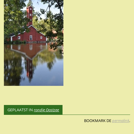
GEPLAATST IN
rondje Oostzee
BOOKMARK DE
permalink
.