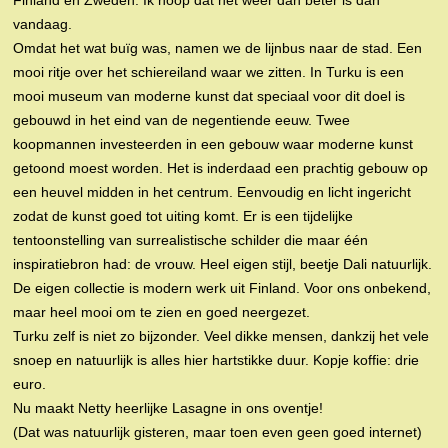
Finland en Zweden. Ik hoop dat het weer dan beter is dan
vandaag.
Omdat het wat buïg was, namen we de lijnbus naar de stad. Een
mooi ritje over het schiereiland waar we zitten. In Turku is een
mooi museum van moderne kunst dat speciaal voor dit doel is
gebouwd in het eind van de negentiende eeuw. Twee
koopmannen investeerden in een gebouw waar moderne kunst
getoond moest worden. Het is inderdaad een prachtig gebouw op
een heuvel midden in het centrum. Eenvoudig en licht ingericht
zodat de kunst goed tot uiting komt. Er is een tijdelijke
tentoonstelling van surrealistische schilder die maar één
inspiratiebron had: de vrouw. Heel eigen stijl, beetje Dali natuurlijk.
De eigen collectie is modern werk uit Finland. Voor ons onbekend,
maar heel mooi om te zien en goed neergezet.
Turku zelf is niet zo bijzonder. Veel dikke mensen, dankzij het vele
snoep en natuurlijk is alles hier hartstikke duur. Kopje koffie: drie
euro.
Nu maakt Netty heerlijke Lasagne in ons oventje!
(Dat was natuurlijk gisteren, maar toen even geen goed internet)