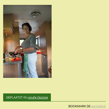
GEPLAATST IN
rondje Oostzee
BOOKMARK DE
permalink
.