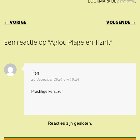
BOOKMARK DE
permalink
.
BERICHTNAVIGATIE
← VORIGE
VOLGENDE →
Een reactie op “Aglou Plage en Tiznit”
Per
26 december 2024 om 10:24
Prachtige kerst zo!
Reacties zijn gesloten.