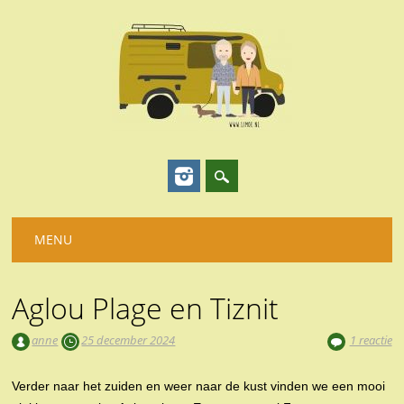
Hoofdmenu
Spring
MENU
naar
inhoud
Aglou Plage en Tiznit
anne
25 december 2024
1 reactie
Verder naar het zuiden en weer naar de kust vinden we een mooi