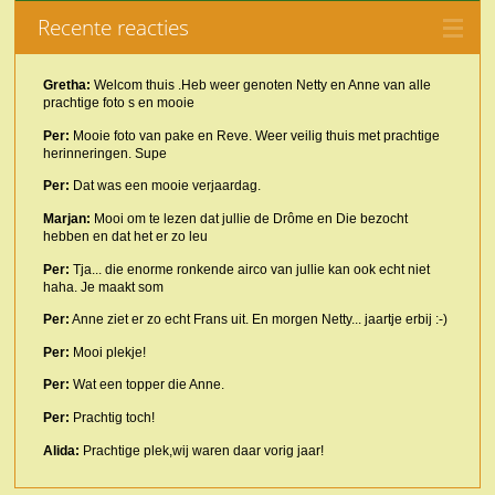
Recente reacties
Gretha:
Welcom thuis .Heb weer genoten Netty en Anne van alle
prachtige foto s en mooie
Per:
Mooie foto van pake en Reve. Weer veilig thuis met prachtige
herinneringen. Supe
Per:
Dat was een mooie verjaardag.
Marjan:
Mooi om te lezen dat jullie de Drôme en Die bezocht
hebben en dat het er zo leu
Per:
Tja... die enorme ronkende airco van jullie kan ook echt niet
haha. Je maakt som
Per:
Anne ziet er zo echt Frans uit. En morgen Netty... jaartje erbij :-)
Per:
Mooi plekje!
Per:
Wat een topper die Anne.
Per:
Prachtig toch!
Alida:
Prachtige plek,wij waren daar vorig jaar!