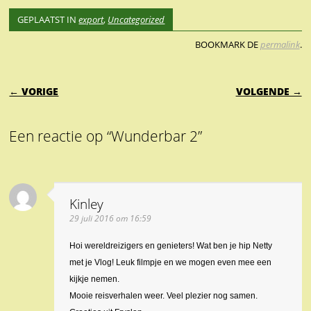
GEPLAATST IN
export
,
Uncategorized
BOOKMARK DE
permalink
.
BERICHTNAVIGATIE
← VORIGE
VOLGENDE →
Een reactie op “Wunderbar 2”
Kinley
29 juli 2016 om 16:59
Hoi wereldreizigers en genieters! Wat ben je hip Netty
met je Vlog! Leuk filmpje en we mogen even mee een
kijkje nemen.
Mooie reisverhalen weer. Veel plezier nog samen.