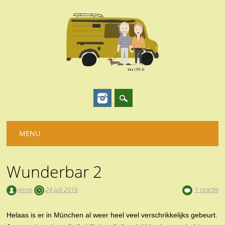
Hoofdmenu
Spring
MENU
naar
inhoud
Wunderbar 2
anne
24 juli 2016
1 reactie
Helaas is er in München al weer heel veel verschrikkelijks gebeurt.