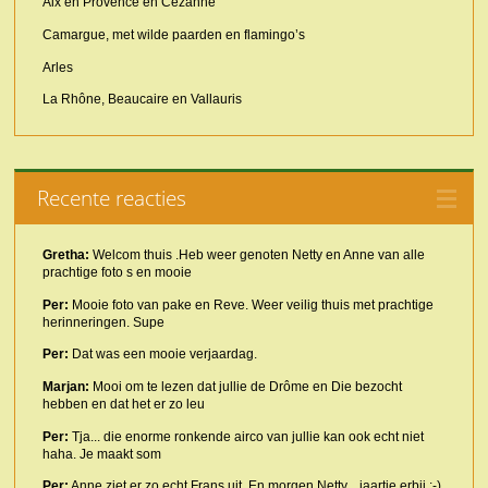
Aix en Provence en Cézanne
Camargue, met wilde paarden en flamingo’s
Arles
La Rhône, Beaucaire en Vallauris
Recente reacties
Gretha:
Welcom thuis .Heb weer genoten Netty en Anne van alle
prachtige foto s en mooie
Per:
Mooie foto van pake en Reve. Weer veilig thuis met prachtige
herinneringen. Supe
Per:
Dat was een mooie verjaardag.
Marjan:
Mooi om te lezen dat jullie de Drôme en Die bezocht
hebben en dat het er zo leu
Per:
Tja... die enorme ronkende airco van jullie kan ook echt niet
haha. Je maakt som
Per:
Anne ziet er zo echt Frans uit. En morgen Netty... jaartje erbij :-)