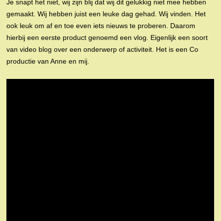
Je snapt het niet, wij zijn blij dat wij dit gelukkig niet mee hebben
gemaakt. Wij hebben juist een leuke dag gehad. Wij vinden. Het
ook leuk om af en toe even iets nieuws te proberen. Daarom
hierbij een eerste product genoemd een vlog. Eigenlijk een soort
van video blog over een onderwerp of activiteit. Het is een Co
productie van Anne en mij.