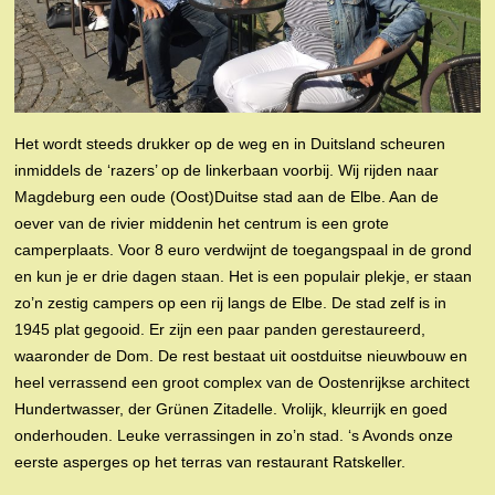
Het wordt steeds drukker op de weg en in Duitsland scheuren
inmiddels de ‘razers’ op de linkerbaan voorbij. Wij rijden naar
Magdeburg een oude (Oost)Duitse stad aan de Elbe. Aan de
oever van de rivier middenin het centrum is een grote
camperplaats. Voor 8 euro verdwijnt de toegangspaal in de grond
en kun je er drie dagen staan. Het is een populair plekje, er staan
zo’n zestig campers op een rij langs de Elbe. De stad zelf is in
1945 plat gegooid. Er zijn een paar panden gerestaureerd,
waaronder de Dom. De rest bestaat uit oostduitse nieuwbouw en
heel verrassend een groot complex van de Oostenrijkse architect
Hundertwasser, der Grünen Zitadelle. Vrolijk, kleurrijk en goed
onderhouden. Leuke verrassingen in zo’n stad. ‘s Avonds onze
eerste asperges op het terras van restaurant Ratskeller.