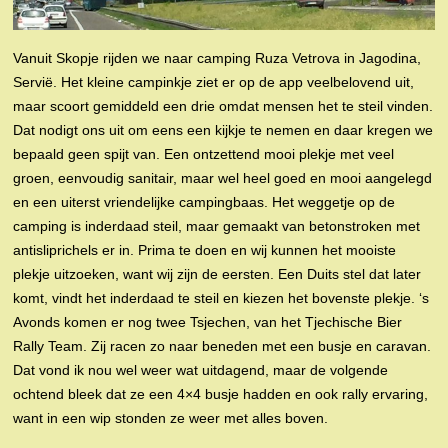
Vanuit Skopje rijden we naar camping Ruza Vetrova in Jagodina,
Servië. Het kleine campinkje ziet er op de app veelbelovend uit,
maar scoort gemiddeld een drie omdat mensen het te steil vinden.
Dat nodigt ons uit om eens een kijkje te nemen en daar kregen we
bepaald geen spijt van. Een ontzettend mooi plekje met veel
groen, eenvoudig sanitair, maar wel heel goed en mooi aangelegd
en een uiterst vriendelijke campingbaas. Het weggetje op de
camping is inderdaad steil, maar gemaakt van betonstroken met
antisliprichels er in. Prima te doen en wij kunnen het mooiste
plekje uitzoeken, want wij zijn de eersten. Een Duits stel dat later
komt, vindt het inderdaad te steil en kiezen het bovenste plekje. ‘s
Avonds komen er nog twee Tsjechen, van het Tjechische Bier
Rally Team. Zij racen zo naar beneden met een busje en caravan.
Dat vond ik nou wel weer wat uitdagend, maar de volgende
ochtend bleek dat ze een 4×4 busje hadden en ook rally ervaring,
want in een wip stonden ze weer met alles boven.