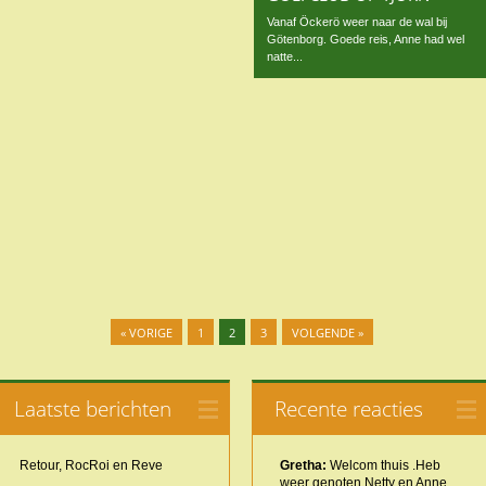
Vanaf Öckerö weer naar de wal bij
Götenborg. Goede reis, Anne had wel
natte...
« VORIGE
1
2
3
VOLGENDE »
Laatste berichten
Recente reacties
Retour, RocRoi en Reve
Gretha:
Welcom thuis .Heb
weer genoten Netty en Anne