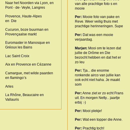
Naar het Noorden via Lyon, en
van alle prachtige foto s en
Pont - de- Veyle, Langres
mooie
Provence, Haute-Alpes
Per:
Mooie foto van pake en
en Die
Reve. Weer veilig thuis met
prachtige herinneringen. Supe
Cucuron, boze buurman en
Provençaalse markt
Per:
Dat was een mooie
verjaardag.
Euromaster in Manosque en
Gréoux les Bains
Marjan:
Mooi om te lezen dat
jullie de Drôme en Die
Lac Saint Croix
bezocht hebben en dat het er
zo leu
Aix en Provence en Cézanne
Per:
Tja... die enorme
Camargue, met wilde paarden
ronkende airco van jullie kan
en flamingo’s
ook echt niet haha. Je maakt
som
Arles
Per:
Anne ziet er zo echt Frans
La Rhône, Beaucaire en
uit. En morgen Netty... jaartje
Vallauris
erbij :-)
Per:
Mooi plekje!
Per:
Wat een topper die Anne.
Per:
Prachtig toch!