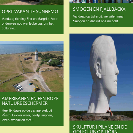
SMÖGEN EN FJÄLLBACKA
OPRITVAKANTIE SUNNEMO
Vandaag op tijd eruit, we willen naar
Vandaag richting Eric en Margriet. Voor
Smögen en dat lijkt ons nu écht...
onderweg nog wat leuke tips om het
culturele...
AMERIKANEN EN EEN BOZE
NATUURBESCHERMER
Heerlijk dagje op de camperplek bij
Påarp. Lekker weer, beetje suppen,
lezen, wandelen met...
SKULPTUR I PILANE EN DE
GOLFCLUB OP TJÖRN