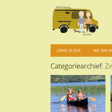
Hoofdmenu
Spring
LIMOE DE BUS
WIE ZIJN W
naar
inhoud
Categoriearchief:
Z