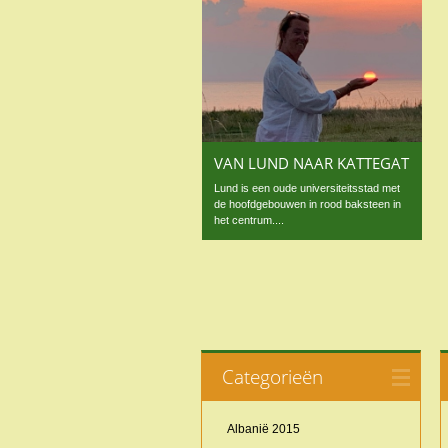
VAN LUND NAAR KATTEGAT
Lund is een oude universiteitsstad met
de hoofdgebouwen in rood baksteen in
het centrum....
Categorieën
Albanië 2015